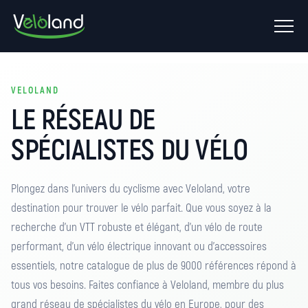
Ouvrir
le
menu
VELOLAND
LE RÉSEAU DE
SPÉCIALISTES DU VÉLO
Plongez dans l'univers du cyclisme avec Veloland, votre
destination pour trouver le vélo parfait. Que vous soyez à la
recherche d'un VTT robuste et élégant, d'un vélo de route
performant, d'un vélo électrique innovant ou d'accessoires
essentiels, notre catalogue de plus de 9000 références répond à
tous vos besoins. Faites confiance à Veloland, membre du plus
grand réseau de spécialistes du vélo en Europe, pour des