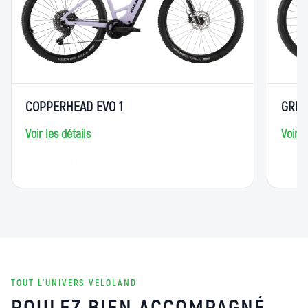
COPPERHEAD EVO 1
GRIN
Voir les détails
Voir l
3.599,00 €
1.49
TOUT L’UNIVERS VELOLAND
ROULEZ BIEN ACCOMPAGNÉ