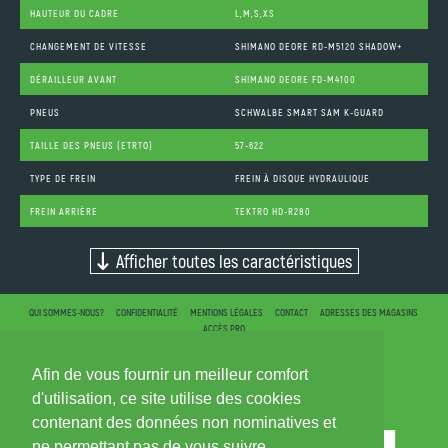
HAUTEUR DU CADRE
L,M,S,XS
CHANGEMENT DE VITESSE
SHIMANO DEORE RD-M5120 SHADOW+
DÉRAILLEUR AVANT
SHIMANO DEORE FD-M4100
PNEUS
SCHWALBE SMART SAM K-GUARD
TAILLE DES PNEUS (ETRTO)
57-622
TYPE DE FREIN
FREIN À DISQUE HYDRAULIQUE
FREIN ARRIÈRE
TEKTRO HD-R280
Afficher toutes les caractéristiques
QUI SOMMES-NOUS?
CONFIDENTIALITÉ
MENTIONS LÉGALES
CONTACT
ADRESSES DES MAGASINS
ACCÈS PRO
Afin de vous fournir un meilleur comfort
d'utilisation, ce site utilise des cookies
contenant des données non nominatives et
ne permettant pas de vous suivre.