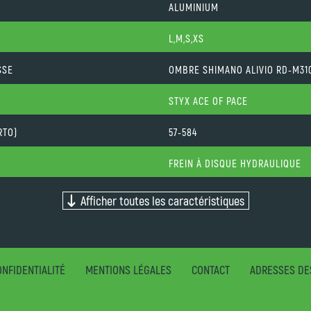
ALUMINIUM
L,M,S,XS
SSE
OMBRE SHIMANO ALIVIO RD-M31
STYX ACE OF PACE
RTO)
57-584
FREIN À DISQUE HYDRAULIQUE
Afficher toutes les caractéristiques
NFIDENTIALITÉ
MENTIONS LÉGALES
CONTACT
ADRESSES DE