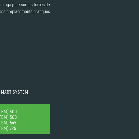
Aminga joue sur les forces de
ts des emplacements pratiques
SMART SYSTEM)
TEM) 400
TEM) 500
EM) 545
EM) 725