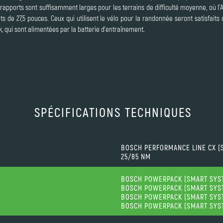
 rapports sont suffisamment larges pour les terrains de difficulté moyenne, où l'
s de 27,5 pouces. Ceux qui utilisent le vélo pour la randonnée seront satisfai
, qui sont alimentées par la batterie d'entraînement.
SPÉCIFICATIONS TECHNIQUES
BOSCH PERFORMANCE LINE CX (
25/85 NM
BOSCH POWERPACK (SMART SYS
BOSCH POWERPACK (SMART SYS
BOSCH POWERPACK (SMART SYST
BOSCH POWERPACK (SMART SYST