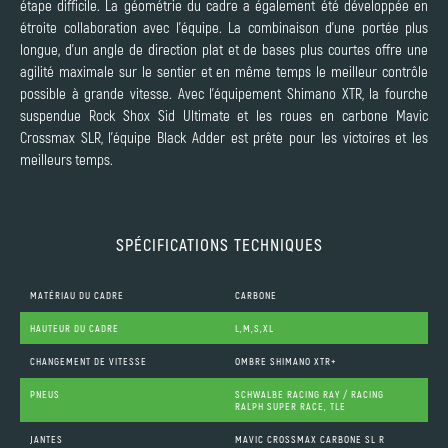
étape difficile. La géométrie du cadre a également été développée en
étroite collaboration avec l'équipe. La combinaison d'une portée plus
longue, d'un angle de direction plat et de bases plus courtes offre une
agilité maximale sur le sentier et en même temps le meilleur contrôle
possible à grande vitesse. Avec l'équipement Shimano XTR, la fourche
suspendue Rock Shox Sid Ultimate et les roues en carbone Mavic
Crossmax SLR, l'équipe Black Adder est prête pour les victoires et les
meilleurs temps.
SPÉCIFICATIONS TECHNIQUES
MATÉRIAU DU CADRE
CARBONE
HAUTEUR DU CADRE
L,M,S,XL
CHANGEMENT DE VITESSE
OMBRE SHIMANO XTR+
PNEUS
SCHWALBE RACING RAY / RACING
RALPH SUPER RACE, TLE
JANTES
MAVIC CROSSMAX CARBONE SL R