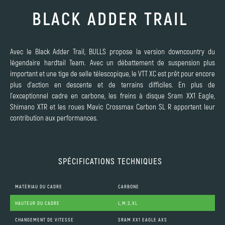
BLACK ADDER TRAIL
Avec le Black Adder Trail, BULLS propose la version downcountry du
légendaire hardtail Team. Avec un débattement de suspension plus
important et une tige de selle télescopique, le VTT XC est prêt pour encore
plus d'action en descente et de terrains difficiles. En plus de
l'exceptionnel cadre en carbone, les freins à disque Sram XX1 Eagle,
Shimano XTR et les roues Mavic Crossmax Carbon SL R apportent leur
contribution aux performances.
SPÉCIFICATIONS TECHNIQUES
MATÉRIAU DU CADRE
CARBONE
HAUTEUR DU CADRE
L,M,S,XL
CHANGEMENT DE VITESSE
SRAM XX1 EAGLE AXS