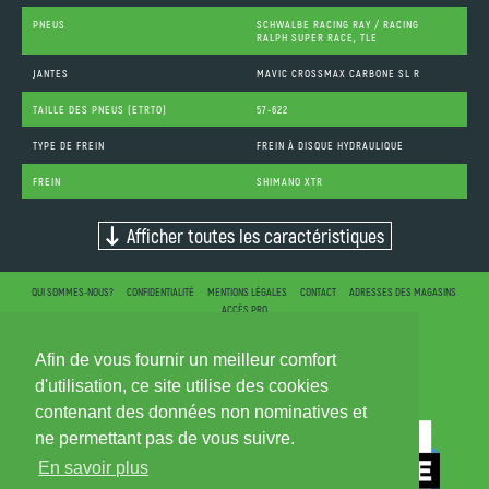
PNEUS
SCHWALBE RACING RAY / RACING
RALPH SUPER RACE, TLE
JANTES
MAVIC CROSSMAX CARBONE SL R
TAILLE DES PNEUS (ETRTO)
57-622
TYPE DE FREIN
FREIN À DISQUE HYDRAULIQUE
FREIN
SHIMANO XTR
Afficher toutes les caractéristiques
QUI SOMMES-NOUS?
CONFIDENTIALITÉ
MENTIONS LÉGALES
CONTACT
ADRESSES DES MAGASINS
ACCÈS PRO
Afin de vous fournir un meilleur comfort
d'utilisation, ce site utilise des cookies
contenant des données non nominatives et
ne permettant pas de vous suivre.
En savoir plus