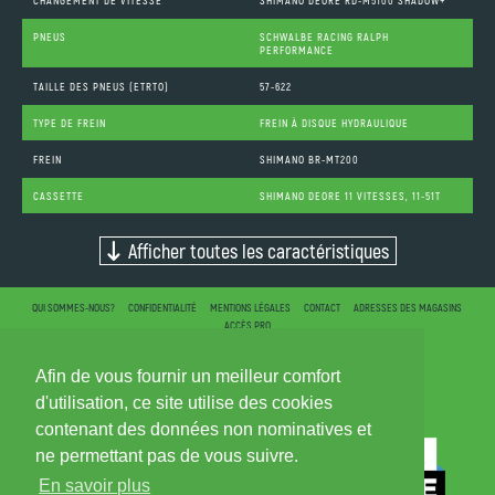
PNEUS
SCHWALBE RACING RALPH
PERFORMANCE
TAILLE DES PNEUS (ETRTO)
57-622
TYPE DE FREIN
FREIN À DISQUE HYDRAULIQUE
FREIN
SHIMANO BR-MT200
CASSETTE
SHIMANO DEORE 11 VITESSES, 11-51T
Afficher toutes les caractéristiques
QUI SOMMES-NOUS?
CONFIDENTIALITÉ
MENTIONS LÉGALES
CONTACT
ADRESSES DES MAGASINS
ACCÈS PRO
Afin de vous fournir un meilleur comfort
d'utilisation, ce site utilise des cookies
contenant des données non nominatives et
ne permettant pas de vous suivre.
En savoir plus