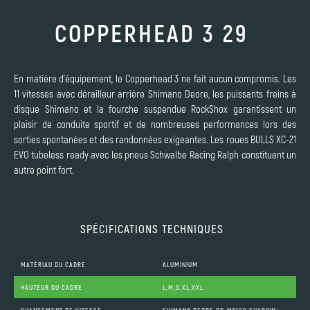
COPPERHEAD 3 29
En matière d'équipement, le Copperhead 3 ne fait aucun compromis. Les
11 vitesses avec dérailleur arrière Shimano Deore, les puissants freins à
disque Shimano et la fourche suspendue RockShox garantissent un
plaisir de conduite sportif et de nombreuses performances lors des
sorties spontanées et des randonnées exigeantes. Les roues BULLS XC-21
EVO tubeless ready avec les pneus Schwalbe Racing Ralph constituent un
autre point fort.
SPÉCIFICATIONS TECHNIQUES
MATÉRIAU DU CADRE
ALUMINIUM
HAUTEUR DU CADRE
L,M,S,XL,XXL
CHANGEMENT DE VITESSE
SHIMANO DEORE RD-M5100 SHADOW+