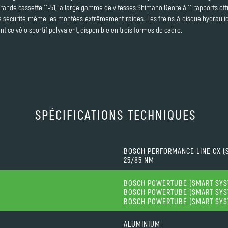
ande cassette 11-51, la large gamme de vitesses Shimano Deore à 11 rapports o
e sécurité même les montées extrêmement raides. Les freins à disque hydrauli
 ce vélo sportif polyvalent, disponible en trois formes de cadre.
SPÉCIFICATIONS TECHNIQUES
BOSCH PERFORMANCE LINE CX (
25/85 NM
BOSCH POWERTUBE (SMART SYS
BOSCH POWERTUBE (SMART SYS
BOSCH POWERTUBE (SMART SYS
ALUMINIUM