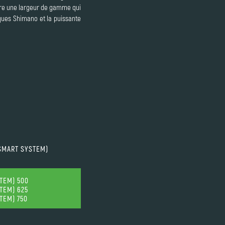
ffre une largeur de gamme qui
ques Shimano et la puissante
SMART SYSTEM)
TEM) 500
TEM) 625
TEM) 750