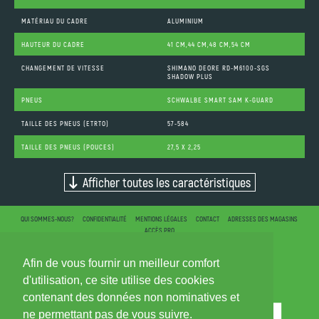
MATÉRIAU DU CADRE
ALUMINIUM
HAUTEUR DU CADRE
41 CM,44 CM,48 CM,54 CM
CHANGEMENT DE VITESSE
SHIMANO DEORE RD-M6100-SGS
SHADOW PLUS
PNEUS
SCHWALBE SMART SAM K-GUARD
TAILLE DES PNEUS (ETRTO)
57-584
TAILLE DES PNEUS (POUCES)
27,5 X 2,25
Afficher toutes les caractéristiques
QUI SOMMES-NOUS?
CONFIDENTIALITÉ
MENTIONS LÉGALES
CONTACT
ADRESSES DES MAGASINS
ACCÈS PRO
Afin de vous fournir un meilleur comfort
d'utilisation, ce site utilise des cookies
contenant des données non nominatives et
ne permettant pas de vous suivre.