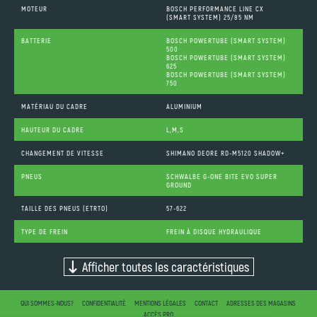
MOTEUR
BOSCH PERFORMANCE LINE CX
(SMART SYSTEM) 25/85 NM
BATTERIE
BOSCH POWERTUBE (SMART SYSTEM)
500
BOSCH POWERTUBE (SMART SYSTEM)
625
BOSCH POWERTUBE (SMART SYSTEM)
750
MATÉRIAU DU CADRE
ALUMINIUM
HAUTEUR DU CADRE
L,M,S
CHANGEMENT DE VITESSE
SHIMANO DEORE RD-M5120 SHADOW+
PNEUS
SCHWALBE G-ONE BITE EVO SUPER
GROUND
TAILLE DES PNEUS (ETRTO)
57-622
TYPE DE FREIN
FREIN À DISQUE HYDRAULIQUE
Afficher toutes les caractéristiques
QUI SOMMES-NOUS?
CONFIDENTIALITÉ
MENTIONS LÉGALES
CONTACT
ADRESSES DES MAGASINS
ACCÈS PRO