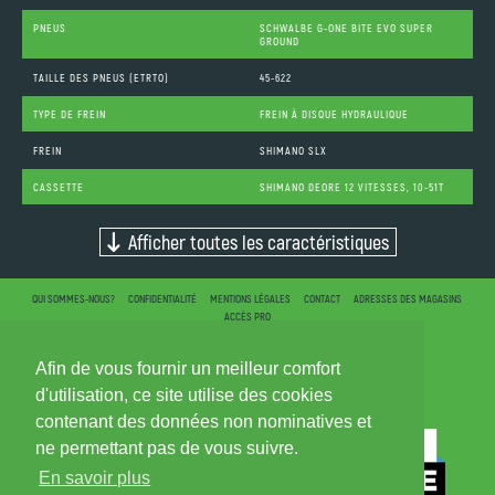
PNEUS
SCHWALBE G-ONE BITE EVO SUPER
GROUND
TAILLE DES PNEUS (ETRTO)
45-622
TYPE DE FREIN
FREIN À DISQUE HYDRAULIQUE
FREIN
SHIMANO SLX
CASSETTE
SHIMANO DEORE 12 VITESSES, 10-51T
Afficher toutes les caractéristiques
QUI SOMMES-NOUS?
CONFIDENTIALITÉ
MENTIONS LÉGALES
CONTACT
ADRESSES DES MAGASINS
ACCÈS PRO
Afin de vous fournir un meilleur comfort
d'utilisation, ce site utilise des cookies
contenant des données non nominatives et
ne permettant pas de vous suivre.
En savoir plus