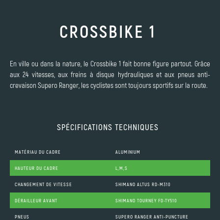
CROSSBIKE 1
En ville ou dans la nature, le Crossbike 1 fait bonne figure partout. Grâce
aux 24 vitesses, aux freins à disque hydrauliques et aux pneus anti-
crevaison Supero Ranger, les cyclistes sont toujours sportifs sur la route.
SPÉCIFICATIONS TECHNIQUES
MATÉRIAU DU CADRE
ALUMINIUM
HAUTEUR DU CADRE
L,M,S
CHANGEMENT DE VITESSE
SHIMANO ALTUS RD-M310
DÉRAILLEUR AVANT
SHIMANO TOURNEY FD-TY510
PNEUS
SUPERO RANGER ANTI-PUNCTURE