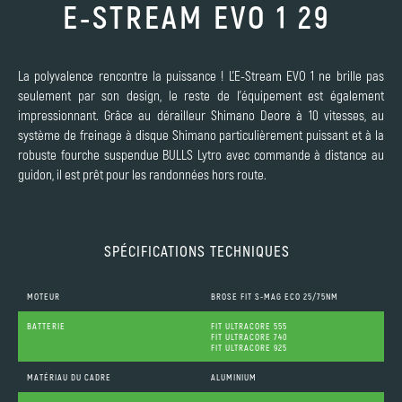
E-STREAM EVO 1 29
La polyvalence rencontre la puissance ! L'E-Stream EVO 1 ne brille pas
seulement par son design, le reste de l'équipement est également
impressionnant. Grâce au dérailleur Shimano Deore à 10 vitesses, au
système de freinage à disque Shimano particulièrement puissant et à la
robuste fourche suspendue BULLS Lytro avec commande à distance au
guidon, il est prêt pour les randonnées hors route.
SPÉCIFICATIONS TECHNIQUES
MOTEUR
BROSE FIT S-MAG ECO 25/75NM
BATTERIE
FIT ULTRACORE 555
FIT ULTRACORE 740
FIT ULTRACORE 925
MATÉRIAU DU CADRE
ALUMINIUM