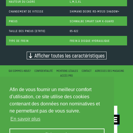
HAUTEUR DU CADRE
L,M,S,XL
CHANGEMENT DE VITESSE
SHIMANO DEORE RD-M5120 SHADOW+
PNEUS
SCHWALBE SMART SAM K-GUARD
TAILLE DES PNEUS (ETRTO)
65-622
TYPE DE FREIN
FREIN À DISQUE HYDRAULIQUE
Afficher toutes les caractéristiques
QUI SOMMES-NOUS?
CONFIDENTIALITÉ
MENTIONS LÉGALES
CONTACT
ADRESSES DES MAGASINS
ACCÈS PRO
Afin de vous fournir un meilleur comfort
d'utilisation, ce site utilise des cookies
contenant des données non nominatives et
ne permettant pas de vous suivre.
En savoir plus