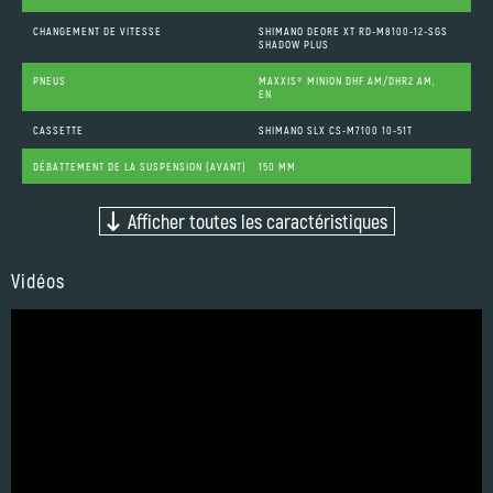
CHANGEMENT DE VITESSE
SHIMANO DEORE XT RD-M8100-12-SGS
SHADOW PLUS
PNEUS
MAXXIS® MINION DHF AM/DHR2 AM,
EN
CASSETTE
SHIMANO SLX CS-M7100 10-51T
DÉBATTEMENT DE LA SUSPENSION (AVANT)
150 MM
Afficher toutes les caractéristiques
Vidéos