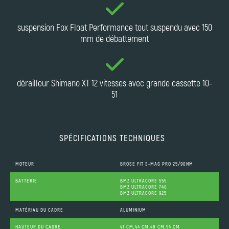
suspension Fox Float Performance tout suspendu avec 150
mm de débattement
dérailleur Shimano XT 12 vitesses avec grande cassette 10-
51
SPÉCIFICATIONS TECHNIQUES
MOTEUR
BROSE FIT S-MAG PRO 25/90NM
BATTERIE
BMZ ULTRACORE 555
BMZ ULTRACORE 740
BMZ ULTRACORE 925
MATÉRIAU DU CADRE
ALUMINIUM
HAUTEUR DU CADRE
41 CM,44 CM,48 CM,54 CM