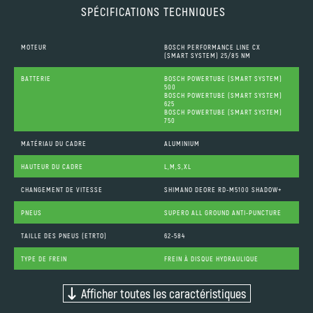
SPÉCIFICATIONS TECHNIQUES
MOTEUR
BOSCH PERFORMANCE LINE CX
(SMART SYSTEM) 25/85 NM
BATTERIE
BOSCH POWERTUBE (SMART SYSTEM)
500
BOSCH POWERTUBE (SMART SYSTEM)
625
BOSCH POWERTUBE (SMART SYSTEM)
750
MATÉRIAU DU CADRE
ALUMINIUM
HAUTEUR DU CADRE
L,M,S,XL
CHANGEMENT DE VITESSE
SHIMANO DEORE RD-M5100 SHADOW+
PNEUS
SUPERO ALL GROUND ANTI-PUNCTURE
TAILLE DES PNEUS (ETRTO)
62-584
TYPE DE FREIN
FREIN À DISQUE HYDRAULIQUE
Afficher toutes les caractéristiques