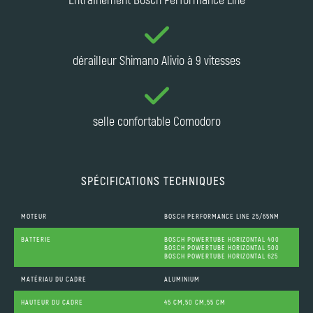
dérailleur Shimano Alivio à 9 vitesses
selle confortable Comodoro
SPÉCIFICATIONS TECHNIQUES
MOTEUR
BOSCH PERFORMANCE LINE 25/65NM
BATTERIE
BOSCH POWERTUBE HORIZONTAL 400
BOSCH POWERTUBE HORIZONTAL 500
BOSCH POWERTUBE HORIZONTAL 625
MATÉRIAU DU CADRE
ALUMINIUM
HAUTEUR DU CADRE
45 CM,50 CM,55 CM