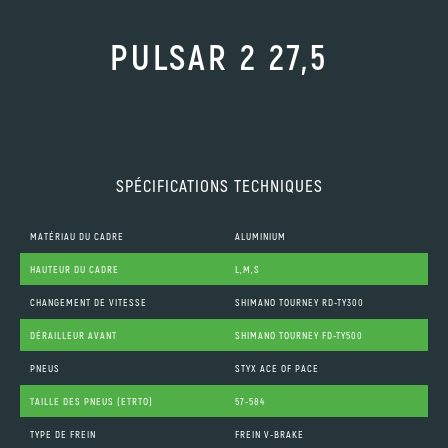
PULSAR 2 27,5
SPÉCIFICATIONS TECHNIQUES
MATÉRIAU DU CADRE
ALUMINIUM
HAUTEUR DU CADRE
L,M,S
CHANGEMENT DE VITESSE
SHIMANO TOURNEY RD-TY300
DÉRAILLEUR AVANT
SHIMANO TOURNEY FD-TY500
PNEUS
STYX ACE OF PACE
TAILLE DES PNEUS (ETRTO)
57-584
TYPE DE FREIN
FREIN V-BRAKE