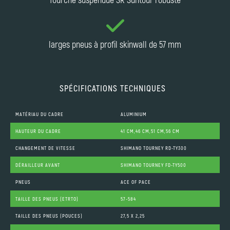
larges pneus à profil skinwall de 57 mm
SPÉCIFICATIONS TECHNIQUES
MATÉRIAU DU CADRE
ALUMINIUM
HAUTEUR DU CADRE
41 CM,46 CM,51 CM,56 CM
CHANGEMENT DE VITESSE
SHIMANO TOURNEY RD-TY300
DÉRAILLEUR AVANT
SHIMANO TOURNEY FD-TY500
PNEUS
ACE OF PACE
TAILLE DES PNEUS (ETRTO)
57-584
TAILLE DES PNEUS (POUCES)
27,5 X 2,25