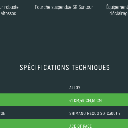
ur robuste
Fourche suspendue SR Suntour
Équipement
 vitesses
d'éclaira
SPÉCIFICATIONS TECHNIQUES
ALLOY
41 CM,46 CM,51 CM
SSE
SHIMANO NEXUS SG-C3001-7
ACE OF PACE