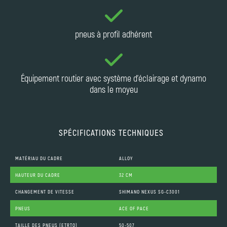
pneus à profil adhérent
Équipement routier avec système d'éclairage et dynamo
dans le moyeu
SPÉCIFICATIONS TECHNIQUES
MATÉRIAU DU CADRE
ALLOY
HAUTEUR DU CADRE
32 CM
CHANGEMENT DE VITESSE
SHIMANO NEXUS SG-C3001
PNEUS
ACE OF PACE
TAILLE DES PNEUS (ETRTO)
50-507