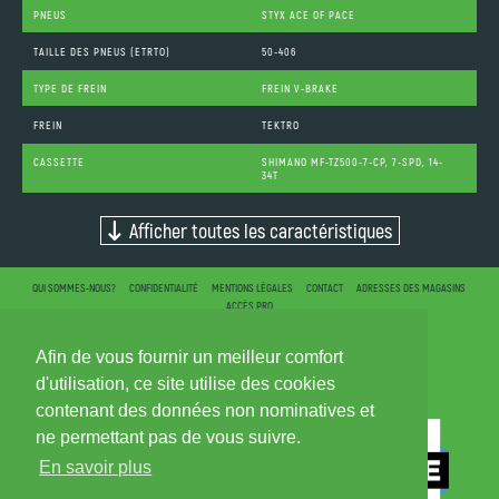
PNEUS
STYX ACE OF PACE
TAILLE DES PNEUS (ETRTO)
50-406
TYPE DE FREIN
FREIN V-BRAKE
FREIN
TEKTRO
CASSETTE
SHIMANO MF-TZ500-7-CP, 7-SPD, 14-
34T
Afficher toutes les caractéristiques
QUI SOMMES-NOUS?
CONFIDENTIALITÉ
MENTIONS LÉGALES
CONTACT
ADRESSES DES MAGASINS
ACCÈS PRO
Afin de vous fournir un meilleur comfort
d'utilisation, ce site utilise des cookies
contenant des données non nominatives et
ne permettant pas de vous suivre.
En savoir plus