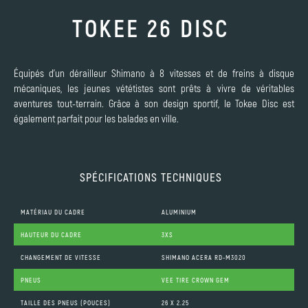
TOKEE 26 DISC
Équipés d'un dérailleur Shimano à 8 vitesses et de freins à disque
mécaniques, les jeunes vététistes sont prêts à vivre de véritables
aventures tout-terrain. Grâce à son design sportif, le Tokee Disc est
également parfait pour les balades en ville.
SPÉCIFICATIONS TECHNIQUES
MATÉRIAU DU CADRE
ALUMINIUM
HAUTEUR DU CADRE
3XS
CHANGEMENT DE VITESSE
SHIMANO ACERA RD-M3020
PNEUS
VEE TIRE CROWN GEM
TAILLE DES PNEUS (POUCES)
26 X 2.25