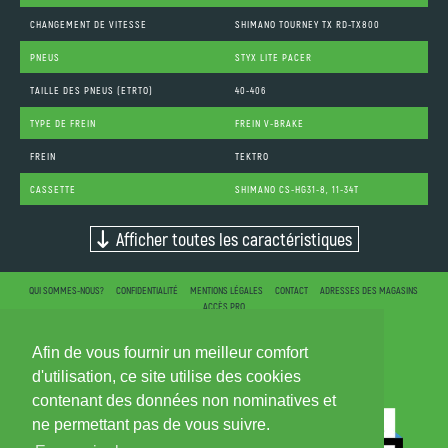
CHANGEMENT DE VITESSE
SHIMANO TOURNEY TX RD-TX800
PNEUS
STYX LITE PACER
TAILLE DES PNEUS (ETRTO)
40-406
TYPE DE FREIN
FREIN V-BRAKE
FREIN
TEKTRO
CASSETTE
SHIMANO CS-HG31-8, 11-34T
Afficher toutes les caractéristiques
QUI SOMMES-NOUS?
CONFIDENTIALITÉ
MENTIONS LÉGALES
CONTACT
ADRESSES DES MAGASINS
ACCÈS PRO
Afin de vous fournir un meilleur comfort
d'utilisation, ce site utilise des cookies
contenant des données non nominatives et
ne permettant pas de vous suivre.