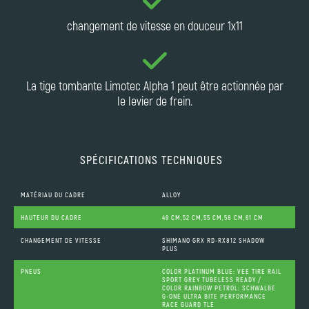
changement de vitesse en douceur 1x11
La tige tombante Limotec Alpha 1 peut être actionnée par
le levier de frein.
SPÉCIFICATIONS TECHNIQUES
MATÉRIAU DU CADRE
ALLOY
HAUTEUR DU CADRE
49 CM,52 CM,55 CM,58 CM,61 CM
CHANGEMENT DE VITESSE
SHIMANO GRX RD-RX812 SHADOW
PLUS
PNEUS
COLOR PLATINUM BLUE: VEE TIRE RAIL
SPORT GREY TUBELESS READY /
COLOR RAINBOW PETROL: SCHWALBE
G-ONE ULTRA BITE PERFORMANCE
RACE GUARD TLE