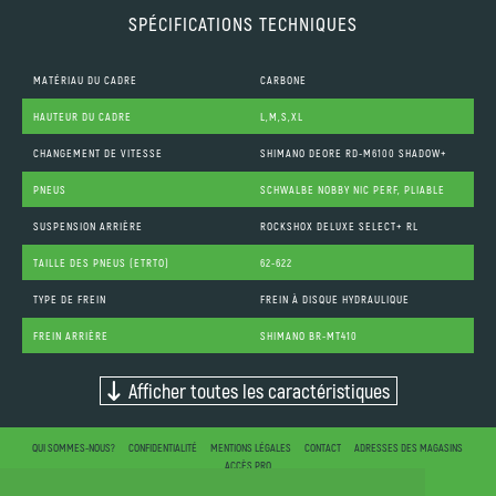
SPÉCIFICATIONS TECHNIQUES
MATÉRIAU DU CADRE
CARBONE
HAUTEUR DU CADRE
L,M,S,XL
CHANGEMENT DE VITESSE
SHIMANO DEORE RD-M6100 SHADOW+
PNEUS
SCHWALBE NOBBY NIC PERF, PLIABLE
SUSPENSION ARRIÈRE
ROCKSHOX DELUXE SELECT+ RL
TAILLE DES PNEUS (ETRTO)
62-622
TYPE DE FREIN
FREIN À DISQUE HYDRAULIQUE
FREIN ARRIÈRE
SHIMANO BR-MT410
Afficher toutes les caractéristiques
QUI SOMMES-NOUS?
CONFIDENTIALITÉ
MENTIONS LÉGALES
CONTACT
ADRESSES DES MAGASINS
ACCÈS PRO