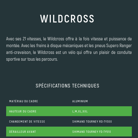
WILDCROSS
Avec ses 21 vitesses, le Wildcross offre à la fois vitesse et puissance de
montée. Avec les freins à disque mécaniques et les pneus Supero Ranger
anti-crevaison, le Wildcross est un vélo qui offre un plaisir de conduite
sportive sur tous les parcours.
SPÉCIFICATIONS TECHNIQUES
MATÉRIAU DU CADRE
ALUMINIUM
HAUTEUR DU CADRE
L,M,XL,XXL
CHANGEMENT DE VITESSE
SHIMANO TOURNEY RD-TY300
DÉRAILLEUR AVANT
SHIMANO TOURNEY FD-TY510