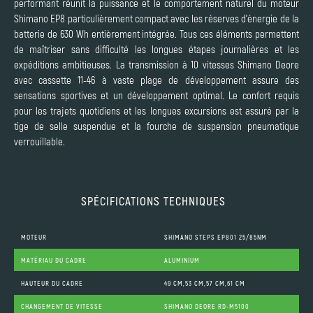
performant réunit la puissance et le comportement naturel du moteur
Shimano EP8 particulièrement compact avec les réserves d’énergie de la
batterie de 630 Wh entièrement intégrée. Tous ces éléments permettent
de maîtriser sans difficulté les longues étapes journalières et les
expéditions ambitieuses. La transmission à 10 vitesses Shimano Deore
avec cassette 11-46 à vaste plage de développement assure des
sensations sportives et un développement optimal. Le confort requis
pour les trajets quotidiens et les longues excursions est assuré par la
tige de selle suspendue et la fourche de suspension pneumatique
verrouillable.
SPÉCIFICATIONS TECHNIQUES
MOTEUR
SHIMANO STEPS EP801 25/85NM
MATÉRIAU DU CADRE
ALUMINIUM
HAUTEUR DU CADRE
49 CM,53 CM,57 CM,61 CM
CHANGEMENT DE VITESSE
SHIMANO DEORE RD-M5100