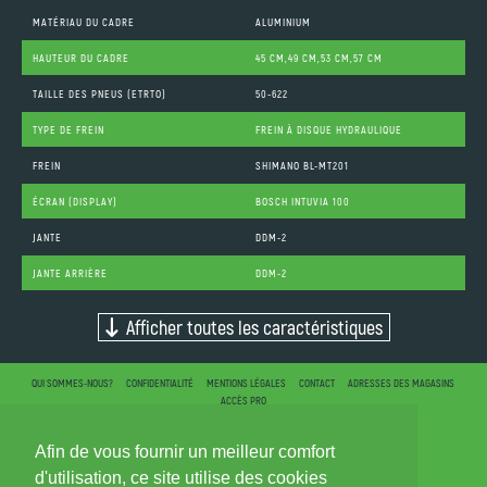
MATÉRIAU DU CADRE
ALUMINIUM
HAUTEUR DU CADRE
45 CM,49 CM,53 CM,57 CM
TAILLE DES PNEUS (ETRTO)
50-622
TYPE DE FREIN
FREIN À DISQUE HYDRAULIQUE
FREIN
SHIMANO BL-MT201
ÉCRAN (DISPLAY)
BOSCH INTUVIA 100
JANTE
DDM-2
JANTE ARRIÈRE
DDM-2
Afficher toutes les caractéristiques
QUI SOMMES-NOUS?
CONFIDENTIALITÉ
MENTIONS LÉGALES
CONTACT
ADRESSES DES MAGASINS
ACCÈS PRO
Afin de vous fournir un meilleur comfort
d'utilisation, ce site utilise des cookies