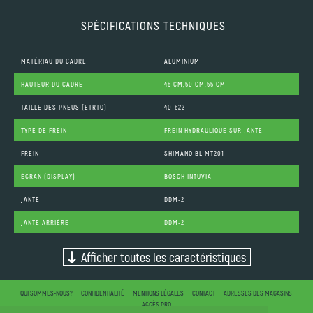
SPÉCIFICATIONS TECHNIQUES
MATÉRIAU DU CADRE
ALUMINIUM
HAUTEUR DU CADRE
45 CM,50 CM,55 CM
TAILLE DES PNEUS (ETRTO)
40-622
TYPE DE FREIN
FREIN HYDRAULIQUE SUR JANTE
FREIN
SHIMANO BL-MT201
ÉCRAN (DISPLAY)
BOSCH INTUVIA
JANTE
DDM-2
JANTE ARRIÈRE
DDM-2
Afficher toutes les caractéristiques
QUI SOMMES-NOUS?
CONFIDENTIALITÉ
MENTIONS LÉGALES
CONTACT
ADRESSES DES MAGASINS
ACCÈS PRO