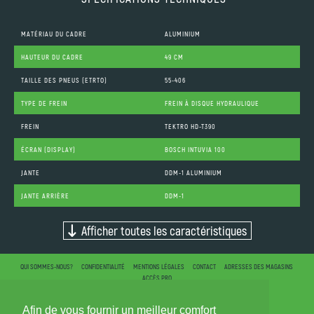
MATÉRIAU DU CADRE
ALUMINIUM
HAUTEUR DU CADRE
49 CM
TAILLE DES PNEUS (ETRTO)
55-406
TYPE DE FREIN
FREIN À DISQUE HYDRAULIQUE
FREIN
TEKTRO HD-T390
ÉCRAN (DISPLAY)
BOSCH INTUVIA 100
JANTE
DDM-1 ALUMINIUM
JANTE ARRIÈRE
DDM-1
Afficher toutes les caractéristiques
QUI SOMMES-NOUS?
CONFIDENTIALITÉ
MENTIONS LÉGALES
CONTACT
ADRESSES DES MAGASINS
ACCÈS PRO
Afin de vous fournir un meilleur comfort