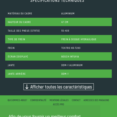
SPÉCIFICATIONS TECHNIQUES
MATÉRIAU DU CADRE
ALUMINIUM
HAUTEUR DU CADRE
47 CM
TAILLE DES PNEUS (ETRTO)
55-406
TYPE DE FREIN
FREIN À DISQUE HYDRAULIQUE
FREIN
TEKTRO HD-T280
ÉCRAN (DISPLAY)
BOSCH INTUVIA
JANTE
DDM-1 ALUMINIUM
JANTE ARRIÈRE
DDM-1
Afficher toutes les caractéristiques
QUI SOMMES-NOUS?
CONFIDENTIALITÉ
MENTIONS LÉGALES
CONTACT
ADRESSES DES MAGASINS
ACCÈS PRO
Afin de vous fournir un meilleur comfort