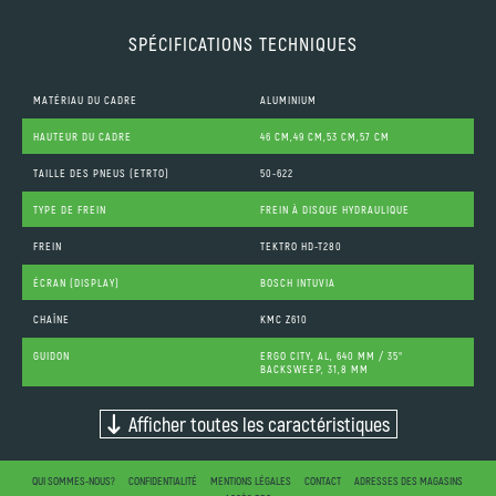
SPÉCIFICATIONS TECHNIQUES
MATÉRIAU DU CADRE
ALUMINIUM
HAUTEUR DU CADRE
46 CM,49 CM,53 CM,57 CM
TAILLE DES PNEUS (ETRTO)
50-622
TYPE DE FREIN
FREIN À DISQUE HYDRAULIQUE
FREIN
TEKTRO HD-T280
ÉCRAN (DISPLAY)
BOSCH INTUVIA
CHAÎNE
KMC Z610
GUIDON
ERGO CITY, AL, 640 MM / 35°
BACKSWEEP, 31,8 MM
Afficher toutes les caractéristiques
QUI SOMMES-NOUS?
CONFIDENTIALITÉ
MENTIONS LÉGALES
CONTACT
ADRESSES DES MAGASINS