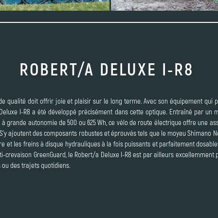
ROBERT/A DELUXE I-R8
de qualité doit offrir joie et plaisir sur le long terme. Avec son équipement qui
a Deluxe I-R8 a été développé précisément dans cette optique. Entraîné par un 
à grande autonomie de 500 ou 625 Wh, ce vélo de route électrique offre une ass
’y ajoutent des composants robustes et éprouvés tels que le moyeu Shimano Nex
 et les freins à disque hydrauliques à la fois puissants et parfaitement dosab
ti-crevaison GreenGuard, le Robert/a Deluxe I-R8 est par ailleurs excellemment
 ou des trajets quotidiens.