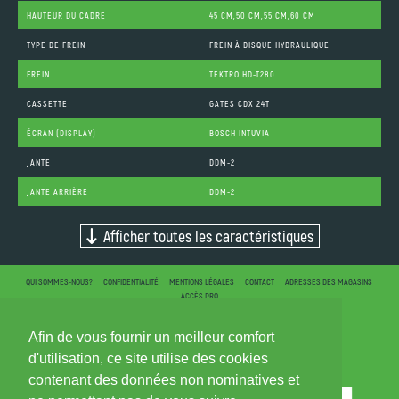
HAUTEUR DU CADRE
45 CM,50 CM,55 CM,60 CM
TYPE DE FREIN
FREIN À DISQUE HYDRAULIQUE
FREIN
TEKTRO HD-T280
CASSETTE
GATES CDX 24T
ÉCRAN (DISPLAY)
BOSCH INTUVIA
JANTE
DDM-2
JANTE ARRIÈRE
DDM-2
Afficher toutes les caractéristiques
QUI SOMMES-NOUS?
CONFIDENTIALITÉ
MENTIONS LÉGALES
CONTACT
ADRESSES DES MAGASINS
ACCÈS PRO
Afin de vous fournir un meilleur comfort
d'utilisation, ce site utilise des cookies
contenant des données non nominatives et