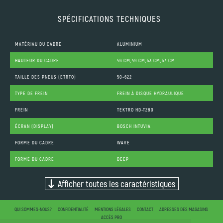
SPÉCIFICATIONS TECHNIQUES
MATÉRIAU DU CADRE
ALUMINIUM
HAUTEUR DU CADRE
46 CM,49 CM,53 CM,57 CM
TAILLE DES PNEUS (ETRTO)
50-622
TYPE DE FREIN
FREIN À DISQUE HYDRAULIQUE
FREIN
TEKTRO HD-T280
ÉCRAN (DISPLAY)
BOSCH INTUVIA
FORME DU CADRE
WAVE
FORME DU CADRE
DEEP
Afficher toutes les caractéristiques
QUI SOMMES-NOUS?
CONFIDENTIALITÉ
MENTIONS LÉGALES
CONTACT
ADRESSES DES MAGASINS
ACCÈS PRO