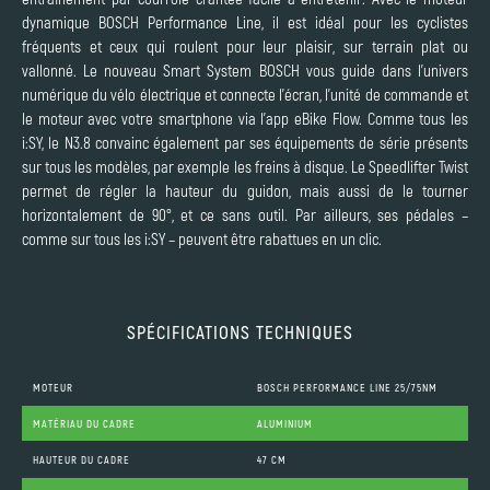
dynamique BOSCH Performance Line, il est idéal pour les cyclistes
fréquents et ceux qui roulent pour leur plaisir, sur terrain plat ou
vallonné. Le nouveau Smart System BOSCH vous guide dans l’univers
numérique du vélo électrique et connecte l’écran, l’unité de commande et
le moteur avec votre smartphone via l’app eBike Flow. Comme tous les
i:SY, le N3.8 convainc également par ses équipements de série présents
sur tous les modèles, par exemple les freins à disque. Le Speedlifter Twist
permet de régler la hauteur du guidon, mais aussi de le tourner
horizontalement de 90°, et ce sans outil. Par ailleurs, ses pédales –
comme sur tous les i:SY – peuvent être rabattues en un clic.
SPÉCIFICATIONS TECHNIQUES
MOTEUR
BOSCH PERFORMANCE LINE 25/75NM
MATÉRIAU DU CADRE
ALUMINIUM
HAUTEUR DU CADRE
47 CM