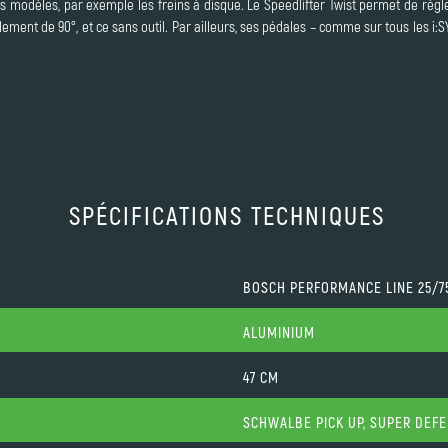
es modèles, par exemple les freins à disque. Le Speedlifter Twist permet de régl
lement de 90°, et ce sans outil. Par ailleurs, ses pédales – comme sur tous les i:
SPÉCIFICATIONS TECHNIQUES
BOSCH PERFORMANCE LINE 25/
ALUMINIUM
47 CM
SCHWALBE PICK UP, SUPER DEFE