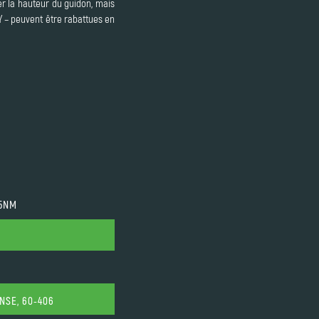
er la hauteur du guidon, mais
SY – peuvent être rabattues en
75NM
NSE, 60-406