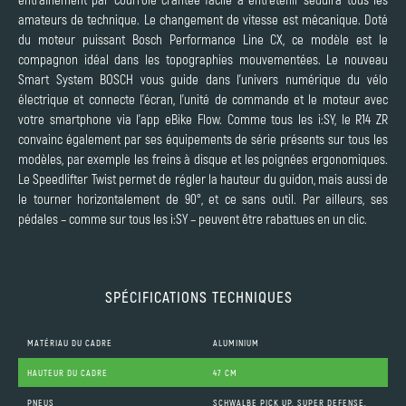
amateurs de technique. Le changement de vitesse est mécanique. Doté
du moteur puissant Bosch Performance Line CX, ce modèle est le
compagnon idéal dans les topographies mouvementées. Le nouveau
Smart System BOSCH vous guide dans l’univers numérique du vélo
électrique et connecte l’écran, l’unité de commande et le moteur avec
votre smartphone via l’app eBike Flow. Comme tous les i:SY, le R14 ZR
convainc également par ses équipements de série présents sur tous les
modèles, par exemple les freins à disque et les poignées ergonomiques.
Le Speedlifter Twist permet de régler la hauteur du guidon, mais aussi de
le tourner horizontalement de 90°, et ce sans outil. Par ailleurs, ses
pédales – comme sur tous les i:SY – peuvent être rabattues en un clic.
SPÉCIFICATIONS TECHNIQUES
MATÉRIAU DU CADRE
ALUMINIUM
HAUTEUR DU CADRE
47 CM
PNEUS
SCHWALBE PICK UP, SUPER DEFENSE,