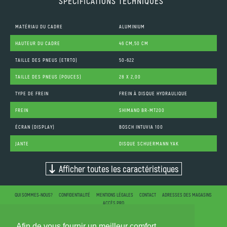
SPÉCIFICATIONS TECHNIQUES
MATÉRIAU DU CADRE
ALUMINIUM
HAUTEUR DU CADRE
46 CM,50 CM
TAILLE DES PNEUS (ETRTO)
50-622
TAILLE DES PNEUS (POUCES)
28 X 2,00
TYPE DE FREIN
FREIN À DISQUE HYDRAULIQUE
FREIN
SHIMANO BR-MT200
ÉCRAN (DISPLAY)
BOSCH INTUVIA 100
JANTE
DISQUE SCHUERMANN YAK
Afficher toutes les caractéristiques
QUI SOMMES-NOUS?
CONFIDENTIALITÉ
MENTIONS LÉGALES
CONTACT
ADRESSES DES MAGASINS
ACCÈS PRO
Afin de vous fournir un meilleur comfort