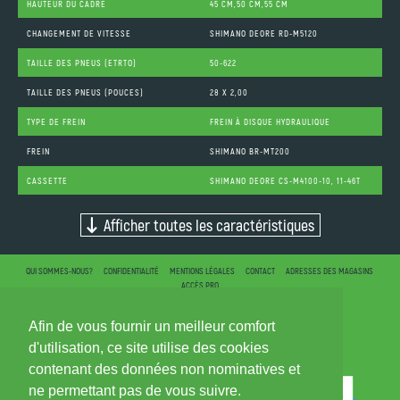
HAUTEUR DU CADRE
45 CM,50 CM,55 CM
CHANGEMENT DE VITESSE
SHIMANO DEORE RD-M5120
TAILLE DES PNEUS (ETRTO)
50-622
TAILLE DES PNEUS (POUCES)
28 X 2,00
TYPE DE FREIN
FREIN À DISQUE HYDRAULIQUE
FREIN
SHIMANO BR-MT200
CASSETTE
SHIMANO DEORE CS-M4100-10, 11-46T
Afficher toutes les caractéristiques
QUI SOMMES-NOUS?
CONFIDENTIALITÉ
MENTIONS LÉGALES
CONTACT
ADRESSES DES MAGASINS
ACCÈS PRO
Afin de vous fournir un meilleur comfort
d'utilisation, ce site utilise des cookies
contenant des données non nominatives et
ne permettant pas de vous suivre.