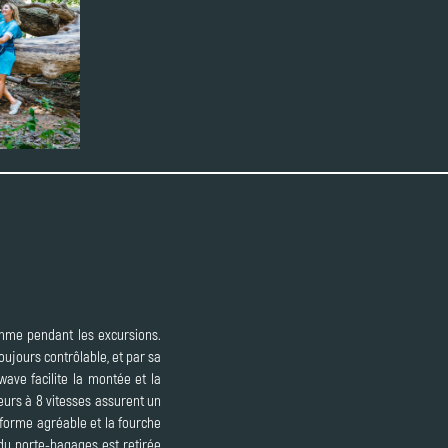
comme pendant les excursions.
oujours contrôlable, et par sa
ave facilite la montée et la
eurs à 8 vitesses assurent un
e forme agréable et la fourche
du porte-bagages est retirée