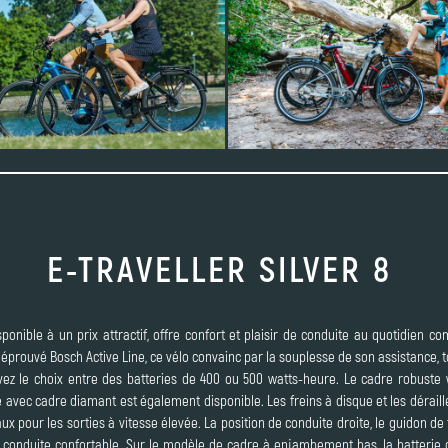
E-TRAVELLER SILVER 8
ponible à un prix attractif, offre confort et plaisir de conduite au quotidien 
prouvé Bosch Active Line, ce vélo convainc par la souplesse de son assistance, t
z le choix entre des batteries de 400 ou 500 watts-heure. Le cadre robuste w
 avec cadre diamant est également disponible. Les freins à disque et les déraill
aux pour les sorties à vitesse élevée. La position de conduite droite, le guidon d
conduite confortable. Sur le modèle de cadre à enjambement bas, la batterie 