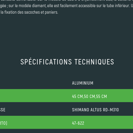
rgée ; sur le modèle diamant, elle est facilement accessible sur le tube inférieu
la fixation des sacoches et paniers.
SPÉCIFICATIONS TECHNIQUES
ALUMINIUM
45 CM,50 CM,55 CM
SSE
SHIMANO ALTUS RD-M310
RTO)
47-622