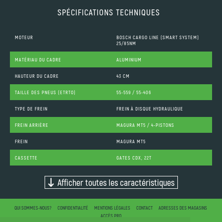
SPÉCIFICATIONS TECHNIQUES
MOTEUR
BOSCH CARGO LINE (SMART SYSTEM)
25/85NM
MATÉRIAU DU CADRE
ALUMINIUM
HAUTEUR DU CADRE
43 CM
TAILLE DES PNEUS (ETRTO)
55-559 / 55-406
TYPE DE FREIN
FREIN À DISQUE HYDRAULIQUE
FREIN ARRIÈRE
MAGURA MT5 / 4-PISTONS
FREIN
MAGURA MT5
CASSETTE
GATES CDX, 22T
Afficher toutes les caractéristiques
QUI SOMMES-NOUS?
CONFIDENTIALITÉ
MENTIONS LÉGALES
CONTACT
ADRESSES DES MAGASINS
ACCÈS PRO