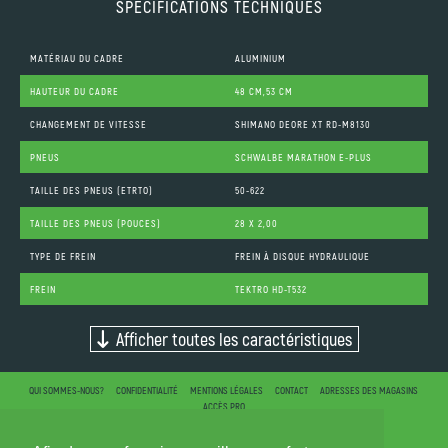
SPÉCIFICATIONS TECHNIQUES
MATÉRIAU DU CADRE
ALUMINIUM
HAUTEUR DU CADRE
48 CM,53 CM
CHANGEMENT DE VITESSE
SHIMANO DEORE XT RD-M8130
PNEUS
SCHWALBE MARATHON E-PLUS
TAILLE DES PNEUS (ETRTO)
50-622
TAILLE DES PNEUS (POUCES)
28 X 2,00
TYPE DE FREIN
FREIN À DISQUE HYDRAULIQUE
FREIN
TEKTRO HD-T532
Afficher toutes les caractéristiques
QUI SOMMES-NOUS?
CONFIDENTIALITÉ
MENTIONS LÉGALES
CONTACT
ADRESSES DES MAGASINS
ACCÈS PRO