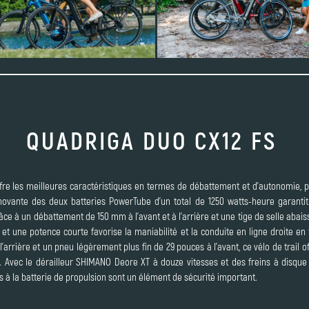
QUADRIGA DUO CX12 FS
e les meilleures caractéristiques en termes de débattement et d’autonomie, po
 innovante des deux batteries PowerTube d’un total de 1250 watts-heure garant
râce à un débattement de 150 mm à l’avant et à l’arrière et une tige de selle aba
et une potence courte favorise la maniabilité et la conduite en ligne droite en
’arrière et un pneu légèrement plus fin de 29 pouces à l’avant, ce vélo de trail of
le. Avec le dérailleur SHIMANO Deore XT à douze vitesses et des freins à disque
à la batterie de propulsion sont un élément de sécurité important.