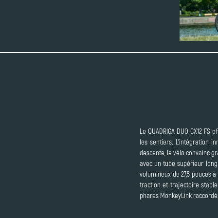
Le QUADRIGA DUO CX12 FS offr
les sentiers. L’intégration
descente, le vélo convainc g
avec un tube supérieur long 
volumineux de 27,5 pouces à l
traction et trajectoire stab
phares MonkeyLink raccordés 