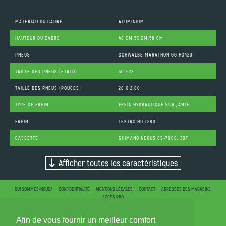
MATÉRIAU DU CADRE
ALUMINIUM
HAUTEUR DU CADRE
48 CM,53 CM,58 CM
PNEUS
SCHWALBE MARATHON GG HS420
TAILLE DES PNEUS (ETRTO)
50-622
TAILLE DES PNEUS (POUCES)
28 X 2,00
TYPE DE FREIN
FREIN HYDRAULIQUE SUR JANTE
FREIN
TEKTRO HD-T280
CASSETTE
SHIMANO NEXUS CS-7000, 30T
Afficher toutes les caractéristiques
QUI SOMMES-NOUS?
CONFIDENTIALITÉ
MENTIONS LÉGALES
CONTACT
ADRESSES DES MAGASINS
ACCÈS PRO
Afin de vous fournir un meilleur comfort