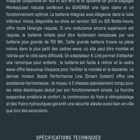
intégrée (disponible en 500 et 625 Wh) et le système de porte-bagages
MonkeyLoad robuste confèrent au QUADRIGA une ligne claire et un
fonctionnement optimal. La batterie intégrée avec élégance dans le tube
inférieur mince, disponible au choix en version 500 ou 625 Watts-heure,
offre toute l’énergie requise. Si une endurance encore supérieure est
requise, la batterie initiale peut être facilement remplacée par une
batterie plus grande de 750 Wh. Cette grande batterie trouve sa place
même dans le plus petit des cadres wave, où elle peut être montée et
retirée par le côté sans difficulté. Un adaptateur K-Link permet d’attacher
une remorque pour enfants ; la batterie est facile à retirer et le cadre
wave offre beaucoup d’espace pour faciliter la montée et la descente. Le
dernier moteur Bosch Performance Line (Smart System) offre une
assistance harmonieuse ; le moyeu à 5 vitesses spécialement conçu pour
les vélos électriques séduit par son fonctionnement simple. La fourche
suspendue améliore le confort ; la combinaison du frein à rétropédalage
et des freins hydrauliques garantit une sécurité élevée aussi bien en ville
que lors des excursions.
SPÉCIFICATIONS TECHNIQUES