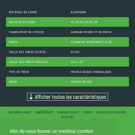
MATÉRIAU DU CADRE
ALUMINIUM
HAUTEUR DU CADRE
48 CM,53 CM,58 CM
CHANGEMENT DE VITESSE
SHIMANO DEORE XT RD-M8130
PNEUS
SCHWALBE MARATHON E-PLUS
TAILLE DES PNEUS (ETRTO)
55-622
TAILLE DES PNEUS (POUCES)
28 X 2,15
TYPE DE FREIN
FREIN À DISQUE HYDRAULIQUE
FREIN
TEKTRO HD-T532
Afficher toutes les caractéristiques
QUI SOMMES-NOUS?
CONFIDENTIALITÉ
MENTIONS LÉGALES
CONTACT
ADRESSES DES MAGASINS
ACCÈS PRO
Afin de vous fournir un meilleur comfort