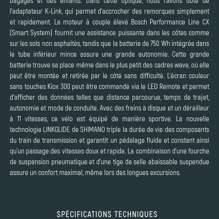
bagages et des enfants. Dans cette optique, nous l’avons doté de
l’adaptateur K-Link, qui permet d’accrocher des remorques simplement
et rapidement. Le moteur à couple élevé Bosch Performance Line CX
(Smart System) fournit une assistance puissante dans les côtes comme
sur les sols non asphaltés, tandis que la batterie de 750 Wh intégrée dans
le tube inférieur mince assure une grande autonomie. Cette grande
batterie trouve sa place même dans le plus petit des cadres wave, où elle
peut être montée et retirée par le côté sans difficulté. L’écran couleur
sans touches Kiox 300 peut être commandé via le LED Remote et permet
d’afficher des données telles que distance parcourue, temps de trajet,
autonomie et mode de conduite. Avec des freins à disque et un dérailleur
à 11 vitesses, ce vélo est équipé de manière sportive. La nouvelle
technologie LINKGLIDE de SHIMANO triple la durée de vie des composants
du train de transmission et garantit un pédalage fluide et constant ainsi
qu’un passage des vitesses doux et rapide. La combinaison d’une fourche
de suspension pneumatique et d’une tige de selle abaissable suspendue
assure un confort maximal, même lors des longues excursions.
SPÉCIFICATIONS TECHNIQUES