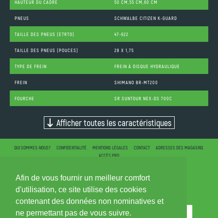
HAUTEUR DU CADRE
50 CM,55 CM,60 CM
PNEUS
SCHWALBE CITIZEN K-GUARD
TAILLE DES PNEUS (ETRTO)
47-622
TAILLE DES PNEUS (POUCES)
28 X 1,75
TYPE DE FREIN
FREIN À DISQUE HYDRAULIQUE
FREIN
SHIMANO BR-MT200
FOURCHE
SR SUNTOUR NEX-DS 700C
Afficher toutes les caractéristiques
QUI SOMMES-NOUS?
CONFIDENTIALITÉ
MENTIONS LÉGALES
CONTACT
ADRESSES DES MAGASINS
ACCÈS PRO
Afin de vous fournir un meilleur comfort
d'utilisation, ce site utilise des cookies
contenant des données non nominatives et
ne permettant pas de vous suivre.