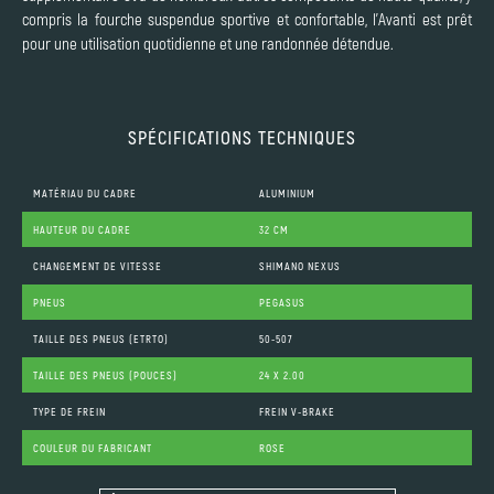
compris la fourche suspendue sportive et confortable, l'Avanti est prêt
pour une utilisation quotidienne et une randonnée détendue.
SPÉCIFICATIONS TECHNIQUES
MATÉRIAU DU CADRE
ALUMINIUM
HAUTEUR DU CADRE
32 CM
CHANGEMENT DE VITESSE
SHIMANO NEXUS
PNEUS
PEGASUS
TAILLE DES PNEUS (ETRTO)
50-507
TAILLE DES PNEUS (POUCES)
24 X 2.00
TYPE DE FREIN
FREIN V-BRAKE
COULEUR DU FABRICANT
ROSE