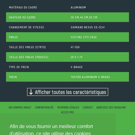
MATÉRIAU DU CADRE
ALUMINIUM
HAUTEUR DU CADRE
38 CM,44 CM,50 CM
CHANGEMENT DE VITESSE
SHIMANO NEXUS SG-3C41
PNEUS
VEETIRE CITY CRUZ
TAILLE DES PNEUS (ETRTO)
47-559
TAILLE DES PNEUS (POUCES)
26 X 1,75
TYPE DE FREIN
V-BRAKE
FREIN
TEKTRO ALUMINIUM V-BRAKE
Afficher toutes les caractéristiques
QUI SOMMES-NOUS?
CONFIDENTIALITÉ
MENTIONS LÉGALES
CONTACT
ADRESSES DES MAGASINS
ACCÈS PRO
Afin de vous fournir un meilleur comfort
d'utilisation, ce site utilise des cookies