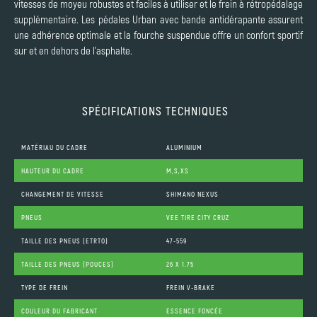
vitesses de moyeu robustes et faciles à utiliser et le frein à rétropédalage
supplémentaire. Les pédales Urban avec bande antidérapante assurent
une adhérence optimale et la fourche suspendue offre un confort sportif
sur et en dehors de l'asphalte.
SPÉCIFICATIONS TECHNIQUES
MATÉRIAU DU CADRE
ALUMINIUM
HAUTEUR DU CADRE
M,S,XS
CHANGEMENT DE VITESSE
SHIMANO NEXUS
PNEUS
VEE TIRE CITY CRUZ
TAILLE DES PNEUS (ETRTO)
47-559
TAILLE DES PNEUS (POUCES)
26 X 1.75
TYPE DE FREIN
FREIN V-BRAKE
COULEUR DU FABRICANT
ESSENCE FONCÉE