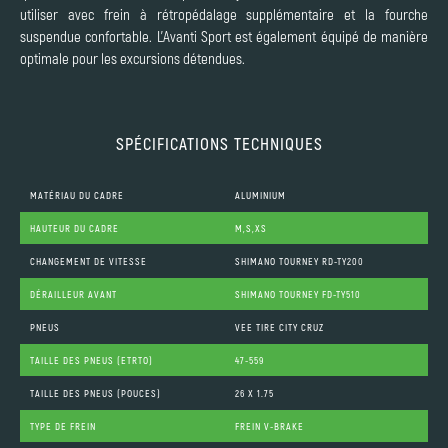
utiliser avec frein à rétropédalage supplémentaire et la fourche
suspendue confortable. L'Avanti Sport est également équipé de manière
optimale pour les excursions détendues.
SPÉCIFICATIONS TECHNIQUES
MATÉRIAU DU CADRE
ALUMINIUM
HAUTEUR DU CADRE
M,S,XS
CHANGEMENT DE VITESSE
SHIMANO TOURNEY RD-TY200
DÉRAILLEUR AVANT
SHIMANO TOURNEY FD-TY510
PNEUS
VEE TIRE CITY CRUZ
TAILLE DES PNEUS (ETRTO)
47-559
TAILLE DES PNEUS (POUCES)
26 X 1.75
TYPE DE FREIN
FREIN V-BRAKE